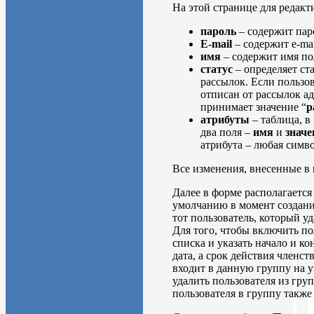
На этой странице для редак
пароль
– содержит пар
E-mail
– содержит e-mai
имя
– содержит имя по
статус
– определяет ст
рассылок. Если пользов
отписан от рассылок ад
принимает значение “
р
атрибуты
– таблица, в
два поля –
имя
и
значе
атрибута – любая симво
Все изменения, внесенные в
Далее в форме располагаетс
умолчанию в момент создани
тот пользователь, который у
Для того, чтобы включить по
списка и указать начало и к
дата, а срок действия членс
входит в данную группу на у
удалить пользователя из гр
пользователя в группу также