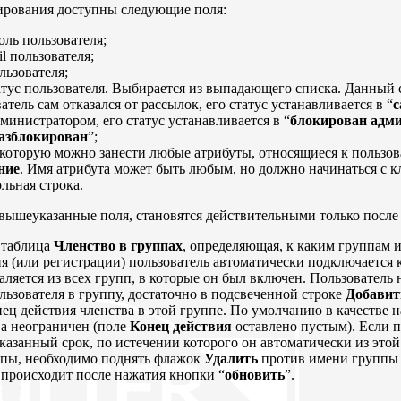
тирования доступны следующие поля:
оль пользователя;
l пользователя;
льзователя;
атус пользователя. Выбирается из выпадающего списка. Данный 
атель сам отказался от рассылок, его статус устанавливается в “
с
министратором, его статус устанавливается в “
блокирован адм
азблокирован
”;
 которую можно занести любые атрибуты, относящиеся к пользоват
ние
. Имя атрибута может быть любым, но должно начинаться с
льная строка.
 вышеуказанные поля, становятся действительными только после
я таблица
Членство в группах
, определяющая, к каким группам и
я (или регистрации) пользователь автоматически подключается 
даляется из всех групп, в которые он был включен. Пользователь
льзователя в группу, достаточно в подсвеченной строке
Добавит
онец действия членства в этой группе. По умолчанию в качестве 
тва неограничен (поле
Конец действия
оставлено пустым). Если 
казанный срок, по истечении которого он автоматически из этой
уппы, необходимо поднять флажок
Удалить
против имени группы 
 происходит после нажатия кнопки “
обновить
”.