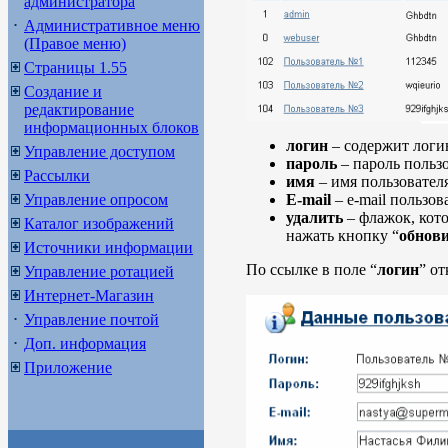
администратора
Административное меню
(Правое меню)
Страницы 1.55
Создание и
редактирование
информационных блоков
логин
– содержит логин
Управление доступом
пароль
– пароль пользо
Рассылки
имя
– имя пользователя
Управление опросом
E-mail
– e-mail пользов
удалить
– флажок, кото
Каталог изображений
нажать кнопку “
обнов
Источники информации
По ссылке в поле “
логин
” о
Управление ротацией
Интернет-Магазин
Управление почтой
Доп. информация
Приложение