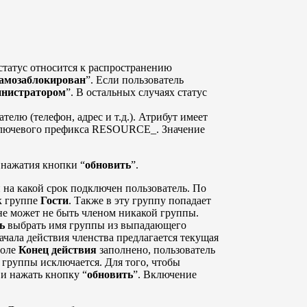
статус относится к распространению
амозаблокирован
”. Если пользователь
инистратором
”. В остальных случаях статус
елю (телефон, адрес и т.д.). Атрибут имеет
 ключевого префикса RESOURCE_. Значение
 нажатия кнопки “
обновить
”.
 на какой срок подключен пользователь. По
к группе
Гости
. Также в эту группу попадает
 не может не быть членом никакой группы.
ь
выбрать имя группы из выпадающего
начала действия членства предлагается текущая
поле
Конец действия
заполнено, пользователь
 группы исключается. Для того, чтобы
и нажать кнопку “
обновить
”. Включение