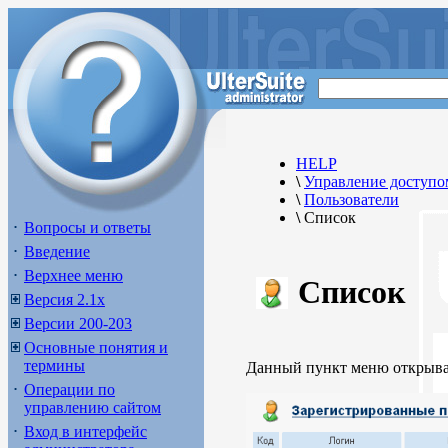
HELP
\
Управление доступо
\
Пользователи
\
Список
Вопросы и ответы
Введение
Верхнее меню
Список
Версия 2.1х
Версии 200-203
Основные понятия и
термины
Данный пункт меню открывае
Операции по
управлению сайтом
Вход в интерфейс