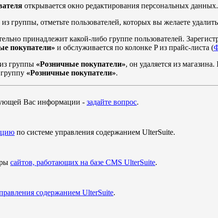
вателя
открывается окно редактирования персональных данных.
 из группы, отметьте пользователей, которых вы желаете удали
ательно принадлежит какой-либо группе пользователей. Зарегис
ые покупатели»
и обслуживается по колонке P из прайс-листа (
Ф
 из группы
«Розничные покупатели»
, он удаляется из магазина
в группу
«Розничные покупатели»
.
ующей Вас информации -
задайте вопрос
.
ацию
по системе управления содержанием UlterSuite.
еры
сайтов, работающих на базе CMS UlterSuite
.
управления содержанием UlterSuite
.