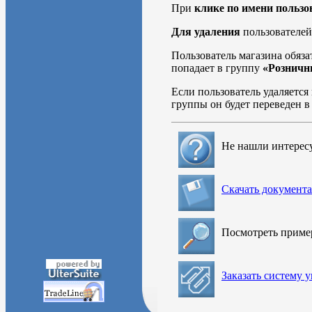
При
клике по имени пользо
Для удаления
пользователей
Пользователь магазина обяз
попадает в группу
«Розничн
Если пользователь удаляется
группы он будет переведен 
Не нашли интерес
Скачать документ
Посмотреть прим
Заказать систему 