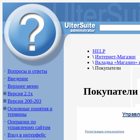
HELP
\
Интернет-Магазин
\
Вкладка «Магазин» 
\
Покупатели
Вопросы и ответы
Введение
Верхнее меню
Покупатели
Версия 2.1х
Версии 200-203
Основные понятия и
термины
Операции по
управлению сайтом
Вход в интерфейс