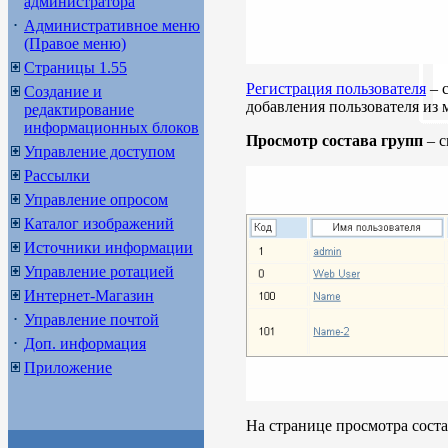
администратора
Административное меню
(Правое меню)
Страницы 1.55
Регистрация пользователя
– 
Создание и
добавления пользователя из
редактирование
информационных блоков
Просмотр состава групп
– с
Управление доступом
Рассылки
Управление опросом
Каталог изображений
Источники информации
Управление ротацией
Интернет-Магазин
Управление почтой
Доп. информация
Приложение
На странице просмотра сост