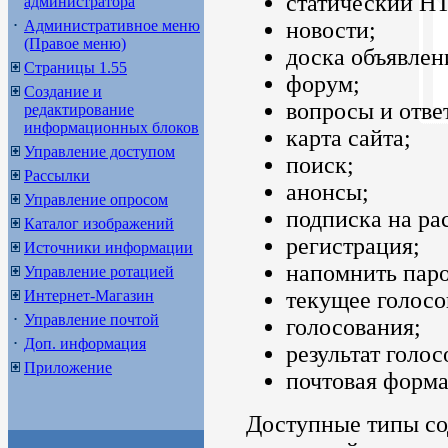
статический H
администратора
Административное меню
новости;
(Правое меню)
доска объявлен
Страницы 1.55
форум;
Создание и
вопросы и отве
редактирование
информационных блоков
карта сайта;
Управление доступом
поиск;
Рассылки
анонсы;
Управление опросом
подписка на ра
Каталог изображений
регистрация;
Источники информации
напомнить паро
Управление ротацией
Интернет-Магазин
текущее голосо
Управление почтой
голосования;
Доп. информация
результат голос
Приложение
почтовая форм
Доступные типы со