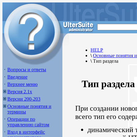
HELP
\
Основные понятия 
\
Тип раздела
Вопросы и ответы
Введение
Тип раздела
Верхнее меню
Версия 2.1х
Версии 200-203
Основные понятия и
При создании новог
термины
всего тип его соде
Операции по
управлению сайтом
динамический т
Вход в интерфейс