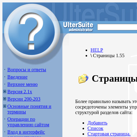
HELP
\
Страницы 1.55
Вопросы и ответы
Страницы
Введение
Верхнее меню
Версия 2.1х
Версии 200-203
Более правильно называть эт
Основные понятия и
сосредоточены элементы упр
термины
структурой разделов сайта:
Операции по
Добавить
управлению сайтом
Список
Вход в интерфейс
Стартовая страница.