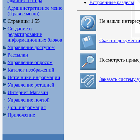
администратора
Встроенные разделы
Административное меню
(Правое меню)
Страницы 1.55
Не нашли интерес
Создание и
редактирование
информационных блоков
Скачать документ
Управление доступом
Рассылки
Посмотреть прим
Управление опросом
Каталог изображений
Источники информации
Заказать систему 
Управление ротацией
Интернет-Магазин
Управление почтой
Доп. информация
Приложение