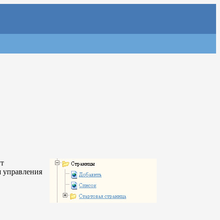
ут
я управления