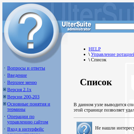
HELP
\
Управление ротацие
\
Список
Вопросы и ответы
Введение
Список
Верхнее меню
Версия 2.1х
Версии 200-203
Основные понятия и
В данном узле выводится с
термины
этой странице позволяет уда
Операции по
управлению сайтом
Не нашли интерес
Вход в интерфейс