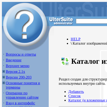
HELP
\
Каталог изображени
Вопросы и ответы
Каталог и
Введение
Верхнее меню
Версия 2.1х
Версии 200-203
Раздел создан для структури
Основные понятия и
используемых внутри сайта.
термины
Добавить
Операции по
Список
управлению сайтом
Каталог (и вложенные 
Вход в интерфейс