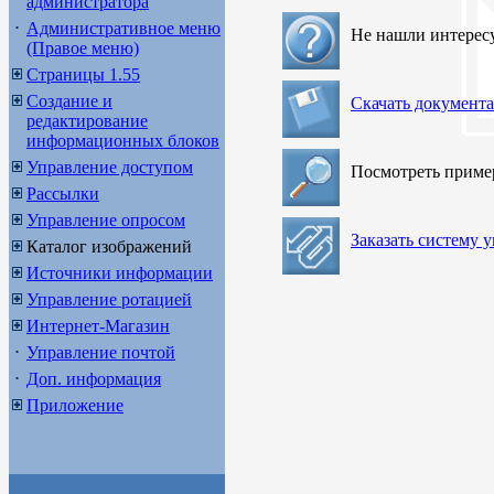
администратора
Административное меню
Не нашли интерес
(Правое меню)
Страницы 1.55
Создание и
Скачать документ
редактирование
информационных блоков
Управление доступом
Посмотреть прим
Рассылки
Управление опросом
Заказать систему 
Каталог изображений
Источники информации
Управление ротацией
Интернет-Магазин
Управление почтой
Доп. информация
Приложение