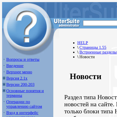
HELP
\
Страницы 1.55
\
Встроенные разделы
\
Новости
Вопросы и ответы
Введение
Верхнее меню
Новости
Версия 2.1х
Версии 200-203
Основные понятия и
термины
Раздел типа Новост
Операции по
новостей на сайте.
управлению сайтом
только блоки типа 
Вход в интерфейс