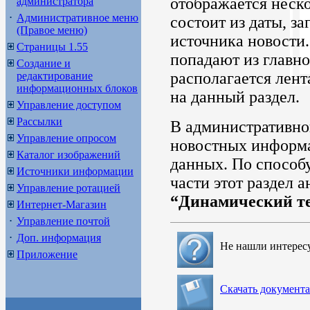
отображается неско
администратора
Административное меню
состоит из даты, за
(Правое меню)
источника новости.
Страницы 1.55
попадают из главно
Создание и
располагается лен
редактирование
информационных блоков
на данный раздел.
Управление доступом
Рассылки
В административно
Управление опросом
новостных информа
Каталог изображений
данных. По способ
Источники информации
части этот раздел 
Управление ротацией
“Динамический т
Интернет-Магазин
Управление почтой
Доп. информация
Не нашли интерес
Приложение
Скачать документ