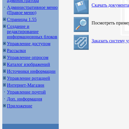
администратора
Скачать документ
Административное меню
(Правое меню)
Страницы 1.55
Посмотреть прим
Создание и
редактирование
информационных блоков
Заказать систему 
Управление доступом
Рассылки
Управление опросом
Каталог изображений
Источники информации
Управление ротацией
Интернет-Магазин
Управление почтой
Доп. информация
Приложение