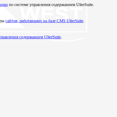
ацию
по системе управления содержанием UlterSuite.
еры
сайтов, работающих на базе CMS UlterSuite
.
управления содержанием UlterSuite
.