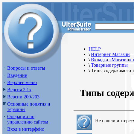
HELP
\
Интернет-Магазин
\
Вкладка «Магазин» 
\
Товарные группы
Вопросы и ответы
\
Типы содержимого 
Введение
Верхнее меню
Версия 2.1х
Типы содер
Версии 200-203
Основные понятия и
термины
Операции по
Не нашли интерес
управлению сайтом
Вход в интерфейс