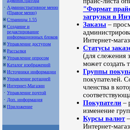
прайс-листа оп
администратора
Административное меню
"Формат прайс
(Правое меню)
загрузки в Ин
Страницы 1.55
Заказы
– прос
Создание и
администрирова
редактирование
информационных блоков
Интернет-магаз
Управление доступом
Статусы заказ
Рассылки
(для слежения 
Управление опросом
может создать 
Каталог изображений
Группы покуп
Источники информации
покупателей. С
Управление ротацией
Интернет-Магазин
членства в кот
Управление почтой
соответствующа
Доп. информация
Покупатели
– 
Приложение
изменение груп
Курсы валют
–
Интернет-мага