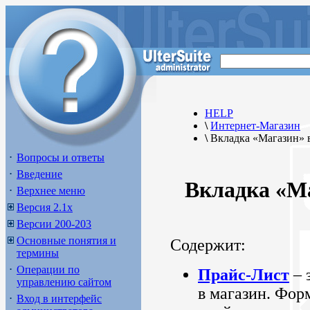
HELP
\
Интернет-Магазин
\
Вкладка «Магазин» 
Вопросы и ответы
Введение
Вкладка «М
Верхнее меню
Версия 2.1х
Версии 200-203
Основные понятия и
Содержит:
термины
Операции по
Прайс-Лист
– 
управлению сайтом
в магазин. Фор
Вход в интерфейс