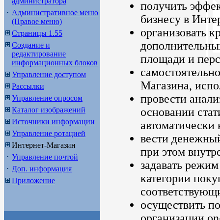
администратора
получить эффе
Административное меню
бизнесу в Инте
(Правое меню)
организовать к
Страницы 1.55
дополнительных
Создание и
редактирование
площади и перс
информационных блоков
самостоятельно
Управление доступом
Магазина, испо
Рассылки
провести анали
Управление опросом
Каталог изображений
основании стат
Источники информации
автоматически 
Управление ротацией
вести денежный
Интернет-Магазин
при этом внутр
Управление почтой
задавать режим
Доп. информация
категории покуп
Приложение
соответствующи
осуществить п
организации on-