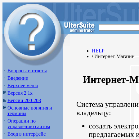
HELP
\
Интернет-Магазин
Вопросы и ответы
Интернет-М
Введение
Верхнее меню
Версия 2.1х
Версии 200-203
Система управлени
Основные понятия и
владельцу:
термины
Операции по
создать электр
управлению сайтом
предлагаемых и
Вход в интерфейс