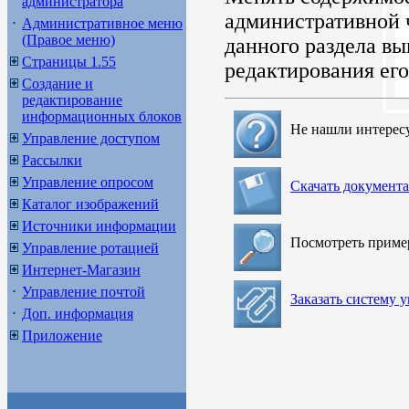
администратора
административной 
Административное меню
(Правое меню)
данного раздела вы
Страницы 1.55
редактирования его
Создание и
редактирование
информационных блоков
Не нашли интерес
Управление доступом
Рассылки
Управление опросом
Скачать документ
Каталог изображений
Источники информации
Посмотреть прим
Управление ротацией
Интернет-Магазин
Управление почтой
Заказать систему 
Доп. информация
Приложение