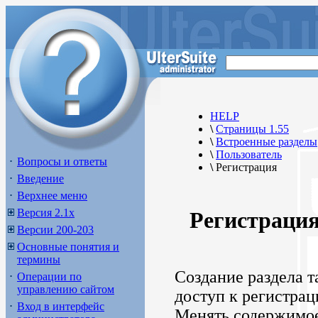
HELP
\
Страницы 1.55
\
Встроенные разделы
\
Пользователь
Вопросы и ответы
\
Регистрация
Введение
Верхнее меню
Версия 2.1х
Регистраци
Версии 200-203
Основные понятия и
термины
Создание раздела т
Операции по
управлению сайтом
доступ к регистра
Вход в интерфейс
Менять содержимое