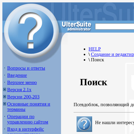
HELP
\
Создание и редакти
\
Поиск
Вопросы и ответы
Введение
Поиск
Верхнее меню
Версия 2.1х
Версии 200-203
Основные понятия и
Псевдоблок, позволяющий до
термины
Операции по
управлению сайтом
Не нашли интерес
Вход в интерфейс