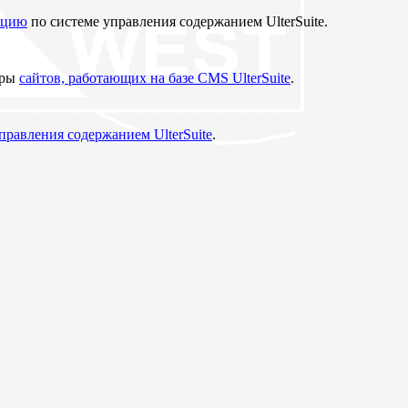
ацию
по системе управления содержанием UlterSuite.
еры
сайтов, работающих на базе CMS UlterSuite
.
управления содержанием UlterSuite
.