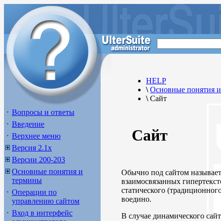
HELP
\
Основные понятия 
\
Сайт
Вопросы и ответы
Введение
Сайт
Верхнее меню
Версия 2.1х
Версии 200-203
Основные понятия и
Обычно под сайтом называет
термины
взаимосвязанных гипертекст
статического (традиционного
Операции по
воедино.
управлению сайтом
Вход в интерфейс
В случае динамического сай