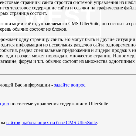
екстовые страницы сайта строятся системой управления из шаб
ится текстовое содержание сайта и ссылки на графические файл
орых страница состоит.
рганизации сайта, управляемого CMS UlterSuite, он состоит из 
ередь обычно состоят из блоков.
рождает одну страницу сайта. Но могут быть и другие ситуации.
водится информация из нескольких разделов сайта одновременно: 
события, раздел специальные предложения и лидеры продаж в инт
я, один раздел может порождать множество страниц. Например, 
магазине, форум и т.п. обычно состоят из множества однотипных
ующей Вас информации -
задайте вопрос
.
ацию
по системе управления содержанием UlterSuite.
еры
сайтов, работающих на базе CMS UlterSuite
.