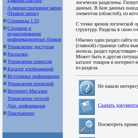
администратора
логически разделены. Гиперт
Административное меню
данных. В базе данных наход
(Правое меню)
элементов (областей), из кот
Страницы 1.55
С точки зрения логической о
Создание и
структуру. Разделы в свою оч
редактирование
информационных блоков
Обычно один раздел сайта по
(главной) странице сайта вы
Управление доступом
анонсы, раздел предстоящие 
Рассылки
Может быть и другая ситуаци
Управление опросом
каталог товаров в интернет-
из раздела.
Каталог изображений
Источники информации
Управление ротацией
Не нашли интерес
Интернет-Магазин
Управление почтой
Скачать документ
Доп. информация
Приложение
Посмотреть прим