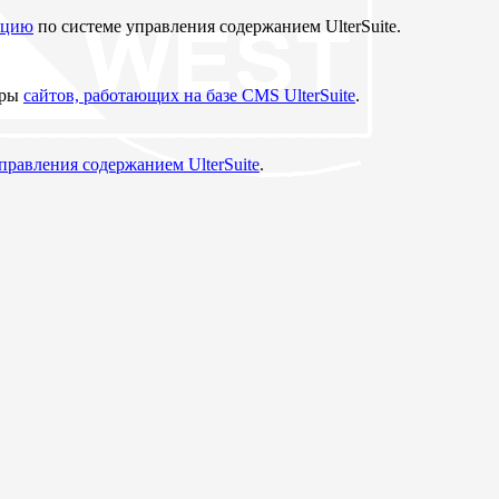
ацию
по системе управления содержанием UlterSuite.
еры
сайтов, работающих на базе CMS UlterSuite
.
управления содержанием UlterSuite
.