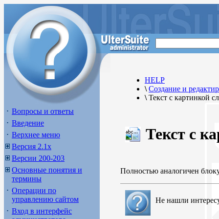
HELP
\
Создание и редакти
\
Текст с картинкой с
Вопросы и ответы
Введение
Текст с к
Верхнее меню
Версия 2.1х
Версии 200-203
Основные понятия и
Полностью аналогичен блок
термины
Операции по
управлению сайтом
Не нашли интерес
Вход в интерфейс