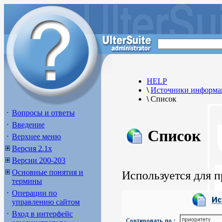
HELP
\
Источники информа
\
Список
Вопросы и ответы
Введение
Список
Верхнее меню
Версия 2.1х
Версии 200-203
Основные понятия и
Используется для 
термины
Операции по
управлению сайтом
Вход в интерфейс