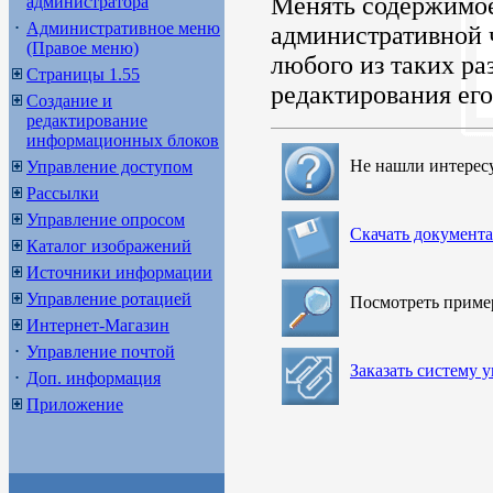
Менять содержимое 
администратора
Административное меню
административной 
(Правое меню)
любого из таких ра
Страницы 1.55
редактирования его
Создание и
редактирование
информационных блоков
Не нашли интерес
Управление доступом
Рассылки
Управление опросом
Скачать документ
Каталог изображений
Источники информации
Управление ротацией
Посмотреть прим
Интернет-Магазин
Управление почтой
Заказать систему 
Доп. информация
Приложение