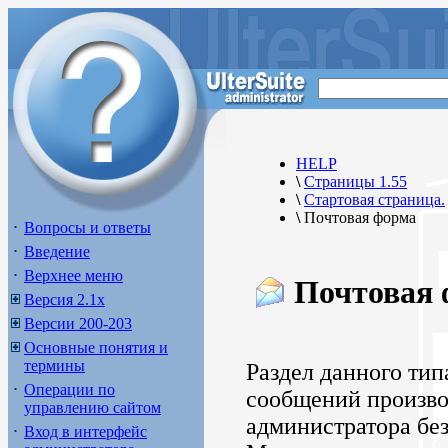
HELP
\
Страницы 1.55
\
Стартовая страница.
\
Почтовая форма
Вопросы и ответы
Введение
Верхнее меню
Почтовая
Версия 2.1х
Версии 200-203
Основные понятия и
термины
Раздел данного тип
Операции по
сообщений произво
управлению сайтом
администратора без
Вход в интерфейс