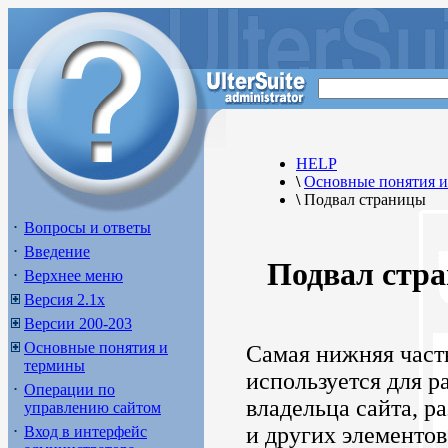
HELP
\
Основные понятия 
\
Подвал страницы
Вопросы и ответы
Введение
Подвал стр
Верхнее меню
Версия 2.1х
Версии 200-203
Основные понятия и
Самая нижняя част
термины
используется для 
Операции по
владельца сайта, р
управлению сайтом
и других элементо
Вход в интерфейс